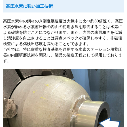
高圧水素に強い加工技術
高圧水素中の鋼材のき裂進展速度は大気中に比べ約30倍速く、高圧
水素が触れる水素蓄圧器の内面の初期き裂を除去することは水素に
よる破壊を防ぐことにつながります。また、内面の表面粗さを低減
し清浄度を向上させることは露点スペックが確保しやすく、非破壊
検査による傷検出感度を高めることができます。
当社では、特に厳重な検査基準を適用する水素ステーション用蓄圧
器の内面研磨技術を開発し、製品の製造工程として採用しておりま
す。