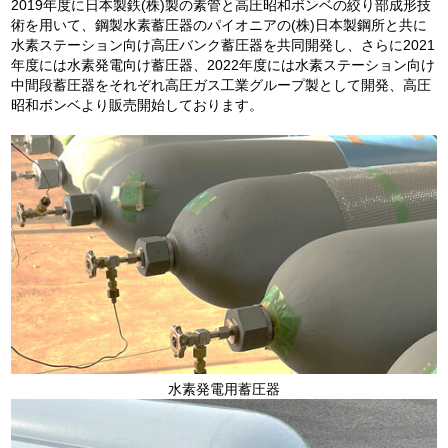
2019年度に日本製鉄(株)製の素管と高圧昭和ボンベの絞り部成形技
術を用いて、鋼製水素蓄圧器のパイオニアの(株)日本製鋼所と共に
水素ステーション向け高圧バンク蓄圧器を共同開発し、さらに2021
年度には水素発電向け蓄圧器、2022年度には水素ステーション向け
中間段蓄圧器をそれぞれ高圧ガス工業グループ製として開発、高圧
昭和ボンベより販売開始しております。
水素発電用蓄圧器