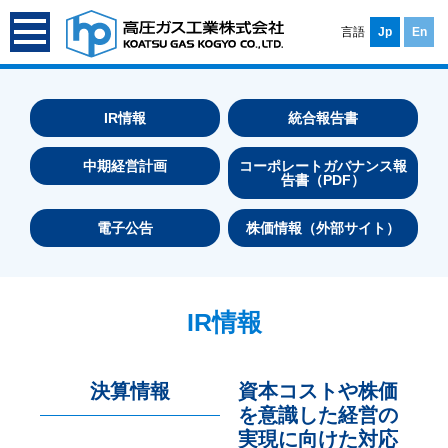
言語
Jp
En
IR情報
統合報告書
中期経営計画
コーポレートガバナンス報
告書（PDF）
電子公告
株価情報（外部サイト）
IR情報
決算情報
資本コストや株価
を意識した経営の
実現に向けた対応