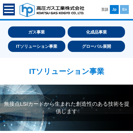
言語
Jp
En
ガス事業
化成品事業
ITソリューション事業
グローバル展開
ITソリューション事業
無接点LSIカードから生まれた創造性のある技術を提
供します